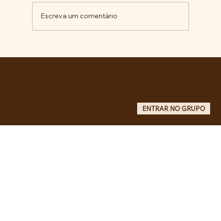
Escreva um comentário
Militantes lançam campanha pela
liberdade de Maduro e Cilia Flores e
criam COMITÊ ANTI-IMPERIALISTA DO
GRANDE ABC.
Entre no grupo oficial do ABC da Luta no WhatsApp e receba matérias, vídeos, artigos, notas públicas,
campanhas e atualizações do site - Grupo informativo: apenas administradores publicam.
ENTRAR NO GRUPO