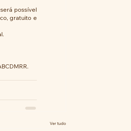
erá possível 
o, gratuito e 
l.
o ABCDMRR.
Ver tudo