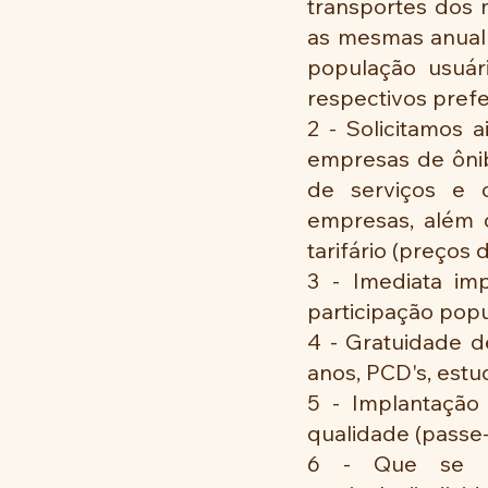
transportes dos 
as mesmas anualm
população usuár
respectivos prefe
2 - Solicitamos a
empresas de ônib
de serviços e c
empresas, além d
tarifário (preços
3 - Imediata im
participação popu
4 - Gratuidade d
anos, PCD's, est
5 - Implantação 
qualidade (passe-l
6 - Que se pri