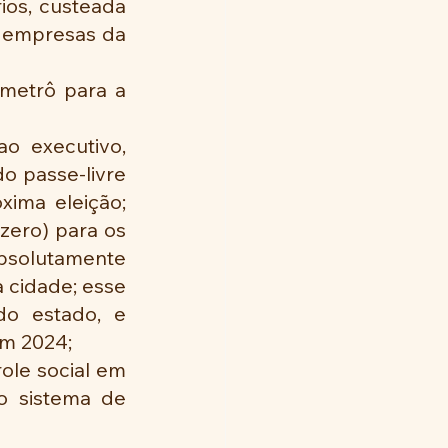
os, custeada 
 empresas da 
metrô para a 
o executivo, 
 passe-livre 
ima eleição; 
zero) para os 
bsolutamente 
 cidade; esse 
o estado, e 
em 2024;
ole social em 
o sistema de 