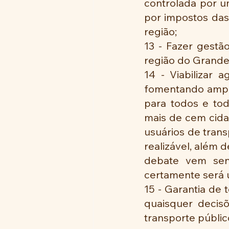
controlada por u
por impostos das
região;
13 - Fazer gestã
região do Gran
14 - Viabilizar 
fomentando amplo
para todos e tod
mais de cem cidad
usuários de trans
realizável, além 
debate vem send
certamente será 
15 - Garantia de 
quaisquer decisõ
transporte público