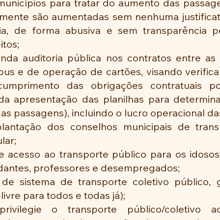
municípios para tratar do aumento das passagen
ente são aumentadas sem nenhuma justificati
ia, de forma abusiva e sem transparência po
itos;
inda auditoria pública nos contratos entre as 
us e de operação de cartões, visando verificar
umprimento das obrigações contratuais po
a apresentação das planilhas para determina
 das passagens), incluindo o lucro operacional d
plantação dos conselhos municipais de trans
lar;
e acesso ao transporte público para os idosos
udantes, professores e desempregados;
de sistema de transporte coletivo público, g
ivre para todos e todas já);
vilegie o transporte público/coletivo ao