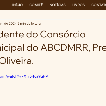
INÍCIO
COMITÊ
NOTÍCIAS
LIVROS
CONTAT
an. de 2024
3 min de leitura
dente do Consórcio
icipal do ABCDMRR, Pre
liveira.
.com/watch?v=X_r54ca9uHA