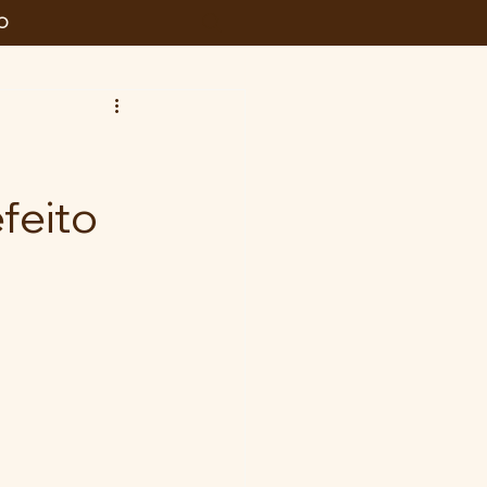
O
feito