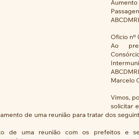
Aumen
Passa
ABCDMR
Oficio nº
Ao pres
Consórcio
Intermu
ABCDMRR
Marcelo O
Vimos, po
solicitar 
amento de uma reunião para tratar dos seguint
o de uma reunião com os prefeitos e sec