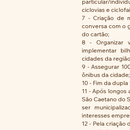
particular/indi
ciclovias e ciclofa
7 - Criação de m
conversa com o g
do cartão;
8 - Organizar 
implementar bil
cidades da região
9 - Assegurar 100
ônibus da cidade;
10 - Fim da dupla
11 - Após longos 
São Caetano do Su
ser municipaliz
interesses empres
12 - Pela criação