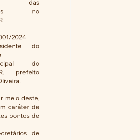
to das 
gens no 
R
 001/2024
idente do 
 
nicipal do 
, prefeito 
liveira.
r meio deste, 
em caráter de 
es pontos de 
retários de 