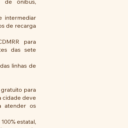
 de ônibus, 
 intermediar 
s de recarga 
BCDMRR para 
tes das sete 
as linhas de 
gratuito para 
 cidade deve 
 atender os 
100% estatal, 