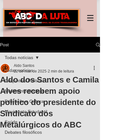
Post
Todas notícias
Aldo Santos
Todas notícias
22 de mar. de 2025
2 min de leitura
Aldo dos Santos e Camila
Conjuntura Política
Alves recebem apoio
Movimento Sindical
político do presidente do
Educação e Cultura
Sindicato dos
Movimento Estudantil
Saúde
Metalúrgicos do ABC
Debates filosóficos