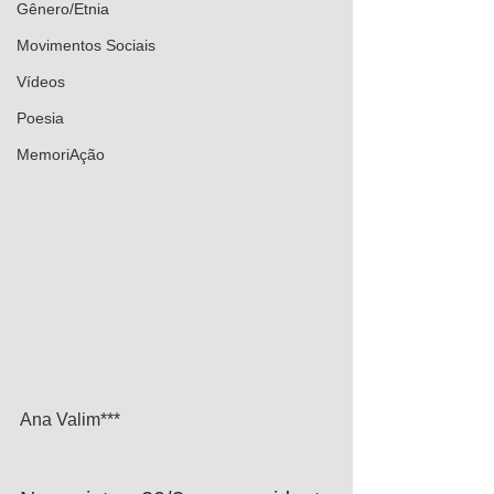
Gênero/Etnia
Movimentos Sociais
Vídeos
Poesia
MemoriAção
Ana Valim*** 