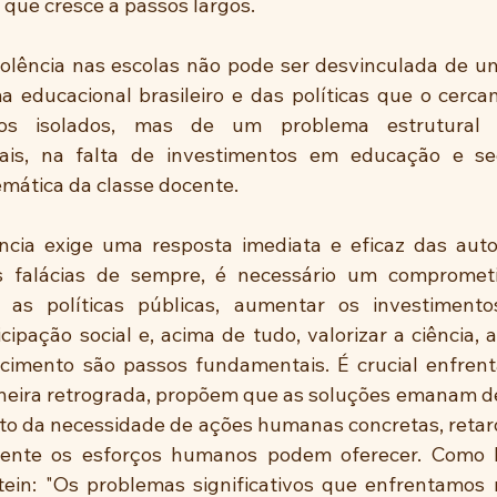
 que cresce a passos largos. 
olência nas escolas não pode ser desvinculada de um
 educacional brasileiro e das políticas que o cercam
os isolados, mas de um problema estrutural 
iais, na falta de investimentos em educação e se
emática da classe docente. 
ncia exige uma resposta imediata e eficaz das auto
as falácias de sempre, é necessário um comprometi
 as políticas públicas, aumentar os investimentos,
ipação social e, acima de tudo, valorizar a ciência, a
imento são passos fundamentais. É crucial enfrenta
neira retrograda, propõem que as soluções emanam d
to da necessidade de ações humanas concretas, retar
ente os esforços humanos podem oferecer. Como 
stein: "Os problemas significativos que enfrentamos