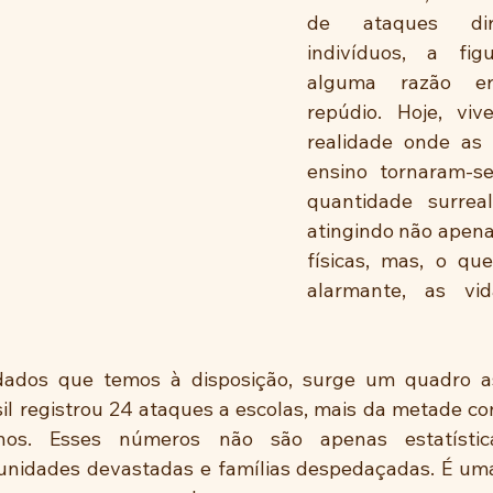
de ataques dir
indivíduos, a fig
alguma razão e
repúdio. Hoje, vi
realidade onde as i
ensino tornaram-s
quantidade surreal
atingindo não apenas
físicas, mas, o qu
alarmante, as vid
dados que temos à disposição, surge um quadro as
sil registrou 24 ataques a escolas, mais da metade co
nos. Esses números não são apenas estatística
unidades devastadas e famílias despedaçadas. É uma