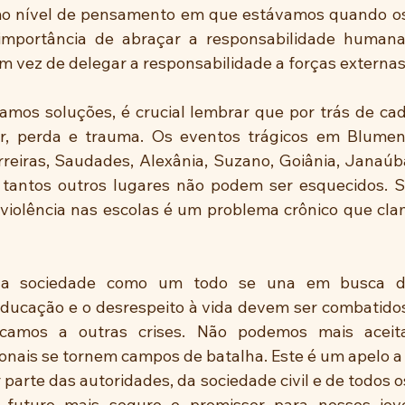
o nível de pensamento em que estávamos quando os c
 importância de abraçar a responsabilidade humana
em vez de delegar a responsabilidade a forças externas
os soluções, é crucial lembrar que por trás de cada
r, perda e trauma. Os eventos trágicos em Blumena
rreiras, Saudades, Alexânia, Suzano, Goiânia, Janaúb
 tantos outros lugares não podem ser esquecidos. S
violência nas escolas é um problema crônico que cla
 a sociedade como um todo se una em busca de
educação e o desrespeito à vida devem ser combatid
camos a outras crises. Não podemos mais aceita
ionais se tornem campos de batalha. Este é um apelo a 
parte das autoridades, da sociedade civil e de todos o
futuro mais seguro e promissor para nossos jov