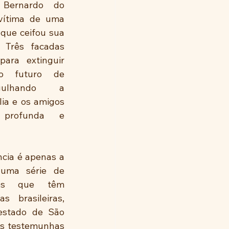
Bernardo do 
vítima de uma 
 que ceifou sua 
 Três facadas 
para extinguir 
o futuro de 
gulhando a 
ia e os amigos 
rofunda e 
ncia é apenas a 
uma série de 
tes que têm 
s brasileiras, 
estado de São 
os testemunhas 