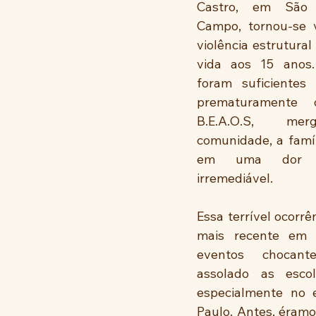
Castro, em São 
Campo, tornou-se 
violência estrutural
vida aos 15 anos.
foram suficientes 
prematuramente 
B.E.A.O.S, mer
comunidade, a famíl
em uma dor p
irremediável. 
Essa terrível ocorrê
mais recente em 
eventos chocan
assolado as escola
especialmente no 
Paulo. Antes, éram