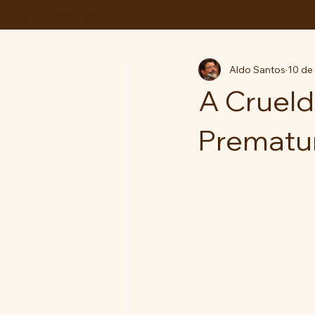
ABC da LUTA
Aldo Santos
10 de
A Crueld
Prematur