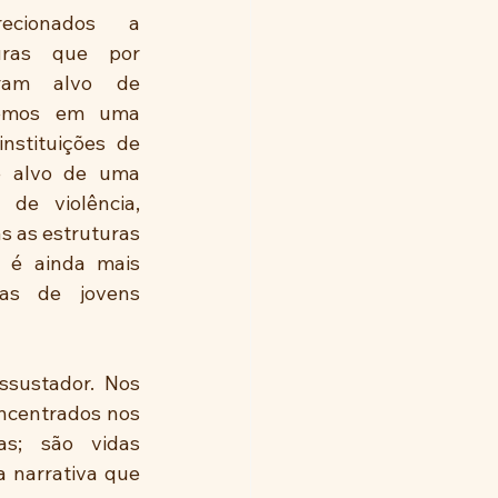
ecionados a 
uras que por 
ram alvo de 
vemos em uma 
nstituições de 
e alvo de uma 
 de violência, 
 as estruturas 
e é ainda mais 
as de jovens 
sustador. Nos 
ncentrados nos 
s; são vidas 
 narrativa que 