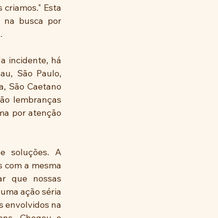
riamos." Esta 
 na busca por 
. 
 incidente, há 
u, São Paulo, 
a, São Caetano 
ão lembranças 
ma por atenção 
 soluções. A 
os com a mesma 
r que nossas 
uma ação séria 
s envolvidos na 
ens. Chegou o 