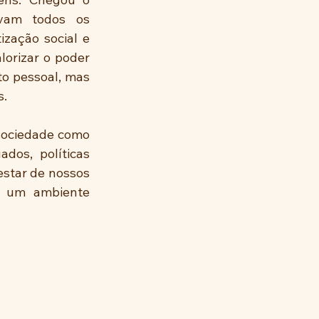
vam todos os 
zação social e 
orizar o poder 
 pessoal, mas 
s.
sociedade como 
os, políticas 
star de nossos 
r um ambiente 