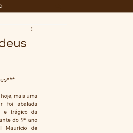
O
Adeus
es***
hoje, mais uma 
r foi abalada 
 e trágico da 
ante do 9º ano 
l Maurício de 