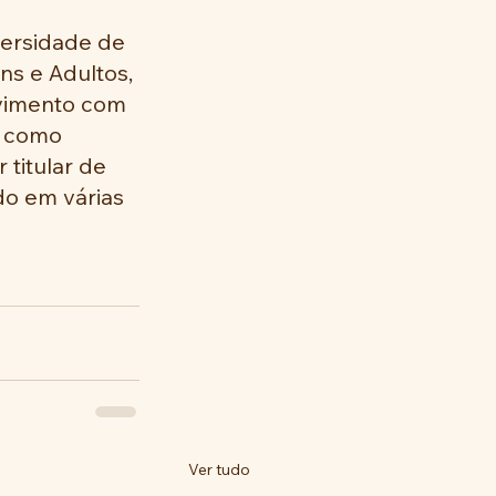
ersidade de 
s e Adultos, 
lvimento com 
s como 
titular de 
do em várias 
Ver tudo