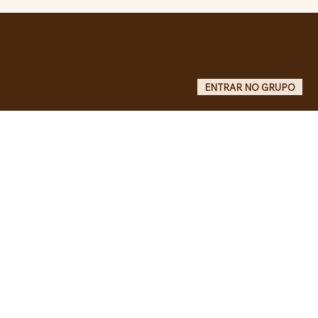
Pelo veto integral ao Projeto de Lei nº
4.088/2023, em defesa da política
curricular da Educação Básica
Entre no grupo oficial do ABC da Luta no WhatsApp e receba matérias, vídeos, artigos, notas públicas,
campanhas e atualizações do site - Grupo informativo: apenas administradores publicam.
ENTRAR NO GRUPO