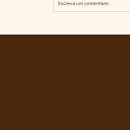
Escreva um comentário
“Educação Política e Direitos
da Cidadania” ou
OSPB/EMC requentados!?
ABC 
Entre no grupo oficial do ABC da Lu
campanhas e atualizações do site -