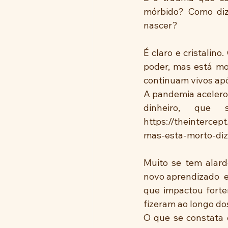
mórbido? Como diz
nascer?
É claro e cristalin
poder, mas está mo
continuam vivos apó
A pandemia acelerou
dinheiro, que s
https://theintercep
mas-esta-morto-diz
Muito se tem alar
novo aprendizado  ex
que impactou forte
fizeram ao longo do
O que se constata 