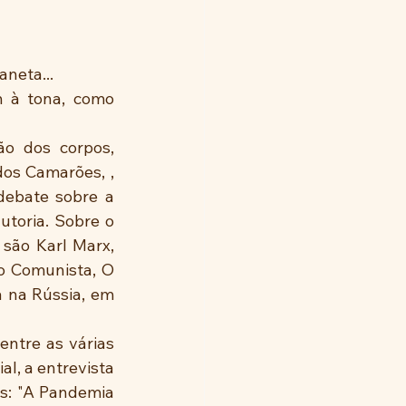
neta... 
 à tona, como 
o dos corpos, 
os Camarões, , 
debate sobre a 
utoria. Sobre o 
são Karl Marx, 
o Comunista, O 
 na Rússia, em 
entre as várias 
, a entrevista 
s: "A Pandemia 