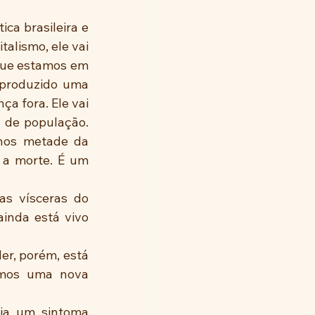
ca brasileira e 
alismo, ele vai 
que estamos em 
 produzido uma 
 fora. Ele vai 
 de população. 
nos metade da 
a morte. É um 
s vísceras do 
inda está vivo 
er, porém, está 
mos uma nova 
ia um sintoma 