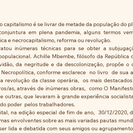
 capitalismo é se livrar de metade da população do pla
onjuntura em plena pandemia, alguns termos vem
tica e necrocapitalismo, reforma ou revolução.
ratou inúmeras técnicas para se obter a subjugaçã
populacional. Achille Mbembe, filósofo da República d
vidão, da negritude e da descolonização, propõe o 
 Necropolítica, conforme esclarece  no livro  de sua a
a revolução da classe operária,  os mais destacados 
ros/as, através de inúmeras obras,  como O Manifest
e outras, que levaram à grande experiência socialista
do poder  pelos trabalhadores.
ital, na edição especial de fim de ano,  30/12/2020, d
as envolventes sobre as mais variadas pautas mundial
ser lida e debatida com seus amigos ou agrupamento