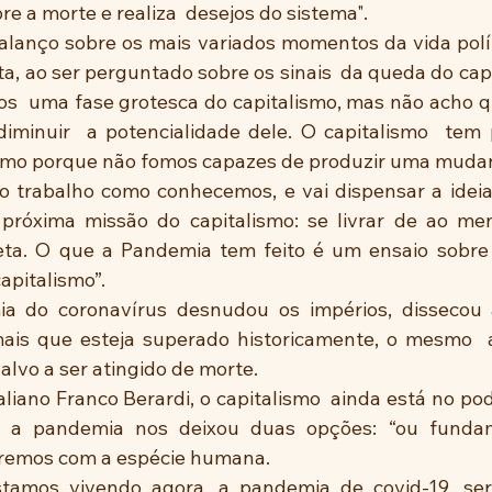
re a morte e realiza  desejos do sistema".
balanço sobre os mais variados momentos da vida políti
ta, ao ser perguntado sobre os sinais  da queda do capit
os  uma fase grotesca do capitalismo, mas não acho 
diminuir  a potencialidade dele. O capitalismo  tem
o porque não fomos capazes de produzir uma mudança
o trabalho como conhecemos, e vai dispensar a ideia
próxima missão do capitalismo: se livrar de ao me
ta. O que a Pandemia tem feito é um ensaio sobre 
pitalismo”.
a do coronavírus desnudou os impérios, dissecou a
mais que esteja superado historicamente, o mesmo  a
alvo a ser atingido de morte.
taliano Franco Berardi, o capitalismo  ainda está no pod
e a pandemia nos deixou duas opções: “ou funda
remos com a espécie humana.
tamos vivendo agora, a pandemia de covid-19, ser