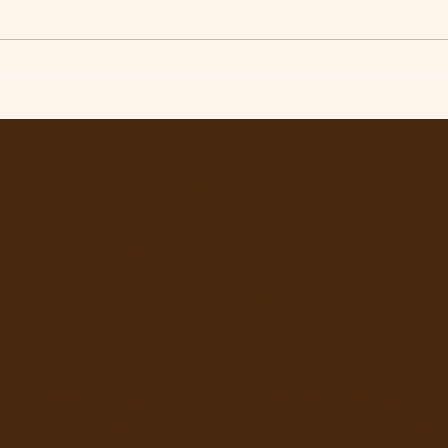
RECONHECIMENTO DO
Pelo
GOVERNO CUBANO...
de L
defe
da E
da LU
ta no WhatsApp e receba matérias, víde
 Grupo informativo: apenas administra