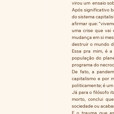
virou um  ensaio sob
Após significativo 
do sistema capitalis
afirmar que: “vivem
uma crise que vai 
mudança em si mesm
destruir o mundo d
Essa pra mim, é a 
população do plane
programa do necroca
De fato, a pandemi
capitalismo e por 
politicamente; é um 
Já para o filósofo i
morto, conclui qu
sociedade ou acaba
E o trauma que es