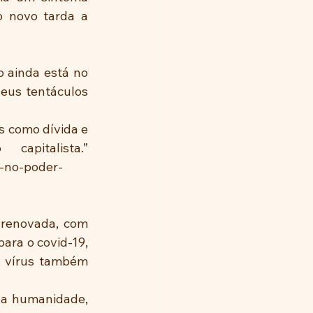
 novo tarda a 
 ainda está no 
eus tentáculos 
 como dívida e 
pitalista.” 
a-no-poder-
renovada, com 
ara o covid-19, 
 vírus também 
 a humanidade, 