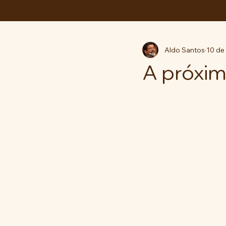
ABC da LUTA
Aldo Santos
10 de 
A próxim