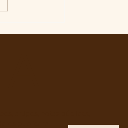
 veto integral ao Projeto
ei nº 4.088/2023, em
sa da política curricular
ducação Básica
TA
os, artigos, notas públicas,
dores publicam.