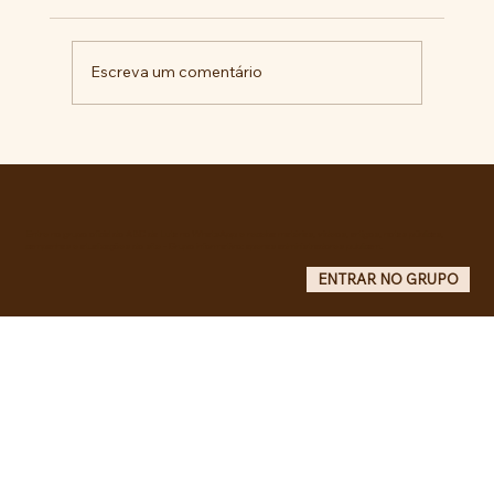
Escreva um comentário
Comunidade da Vila São Pedro se
mobiliza por ampliação de vagas
noturnas e reforma de quadra na EE
Maurício de Castro
Entre no grupo oficial do ABC da Luta no WhatsApp e receba matérias, vídeos, artigos, notas públicas,
campanhas e atualizações do site - Grupo informativo: apenas administradores publicam.
ENTRAR NO GRUPO