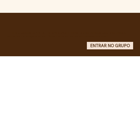
RECONHECIMENTO DO GOVERNO
CUBANO...
Entre no grupo oficial do ABC da Luta no WhatsApp e receba matérias, vídeos, artigos, notas públicas,
campanhas e atualizações do site - Grupo informativo: apenas administradores publicam.
ENTRAR NO GRUPO