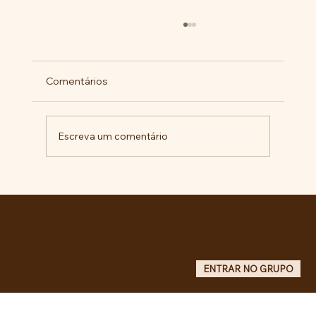
Comentários
Escreva um comentário
Pelo veto integral ao Projeto de Lei nº
4.088/2023, em defesa da política
curricular da Educação Básica
Entre no grupo oficial do ABC da Luta no WhatsApp e receba matérias, vídeos, artigos, notas públicas,
campanhas e atualizações do site - Grupo informativo: apenas administradores publicam.
ENTRAR NO GRUPO