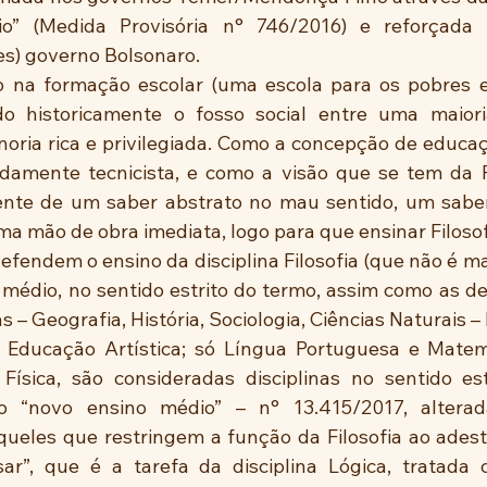
o” (Medida Provisória n° 746/2016) e reforçada pe
es) governo Bolsonaro.
ão na formação escolar (uma escola para os pobres e
do historicamente o fosso social entre uma maiori
oria rica e privilegiada. Como a concepção de educa
damente tecnicista, e como a visão que se tem da Fi
nte de um saber abstrato no mau sentido, um saber 
rma mão de obra imediata, logo para que ensinar Filoso
fendem o ensino da disciplina Filosofia (que não é ma
 médio, no sentido estrito do termo, assim como as de
– Geografia, História, Sociologia, Ciências Naturais – F
 Educação Artística; só Língua Portuguesa e Matemá
Física, são consideradas disciplinas no sentido est
 “novo ensino médio” – n° 13.415/2017, alterad
ueles que restringem a função da Filosofia ao adest
ar”, que é a tarefa da disciplina Lógica, tratada 