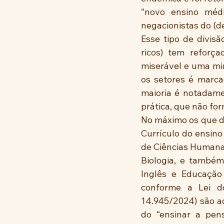
“novo ensino médi
negacionistas do (d
Esse tipo de divis
ricos) tem reforça
miserável e uma min
os setores é marca
maioria é notadame
prática, que não fo
No máximo os que de
Currículo do ensino
de Ciências Humanas 
Biologia, e também
Inglês e Educação 
conforme a Lei do
14.945/2024) são aq
do “ensinar a pens