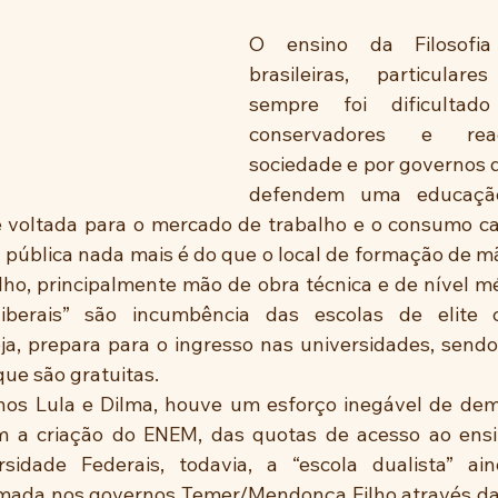
O ensino da Filosofia
brasileiras, particulare
sempre foi dificultado
conservadores e reac
sociedade e por governos q
defendem uma educação 
voltada para o mercado de trabalho e o consumo capi
a pública nada mais é do que o local de formação de mã
ho, principalmente mão de obra técnica e de nível mé
“liberais” são incumbência das escolas de elite 
ja, prepara para o ingresso nas universidades, sendo 
que são gratuitas.
ernos Lula e Dilma, houve um esforço inegável de dem
m a criação do ENEM, das quotas de acesso ao ensin
rsidade Federais, todavia, a “escola dualista” ai
omada nos governos Temer/Mendonça Filho através da 