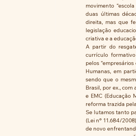
movimento “escola 
duas últimas décad
direita, mas que f
legislação educacio
criativa e a educaçã
A partir do resgat
currículo formativ
pelos “empresários 
Humanas, em particu
sendo que o mesmo 
Brasil, por ex., com
e EMC (Educação Mor
reforma trazida pel
Se lutamos tanto par
(Lei n° 11.684/2008
de novo enfrentand