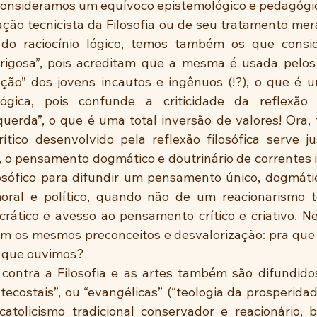
consideramos um equívoco epistemológico e pedagógi
ção tecnicista da Filosofia ou de seu tratamento mer
do raciocínio lógico, temos também os que consi
erigosa”, pois acreditam que a mesma é usada pelos 
ção” dos jovens incautos e ingênuos (!?), o que é 
lógica, pois confunde a criticidade da reflexão f
uerda”, o que é uma total inversão de valores! Ora,
tico desenvolvido pela reflexão filosófica serve j
, o pensamento dogmático e doutrinário de correntes i
osófico para difundir um pensamento único, dogmátic
ral e político, quando não de um reacionarismo to
ocrático e avesso ao pensamento crítico e criativo. Ne
m os mesmos preconceitos e desvalorização: pra que 
to que ouvimos?
 contra a Filosofia e as artes também são difundido
ecostais”, ou “evangélicas” (“teologia da prosperidade
 catolicismo tradicional conservador e reacionário,