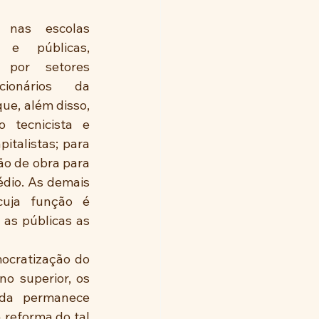
 nas escolas 
s e públicas, 
 por setores 
ionários da 
ue, além disso, 
tecnicista e 
talistas; para 
o de obra para 
dio. As demais 
cuja função é 
as públicas as 
ocratização do 
o superior, os 
nda permanece 
reforma do tal 