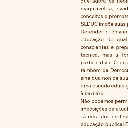
que agora os neoli
maquiavélica, eiv
conceitos e promete
SEDUC impõe suas pl
Defender o ensino 
educação de quali
conscientes e prep
técnica, mas a fo
participativo. O d
também da Democraci
sine qua non de sua
uma pseudo educaçã
à barbárie.
Não podemos permiti
imposições da atual
cátedra dos profess
educação pública! E