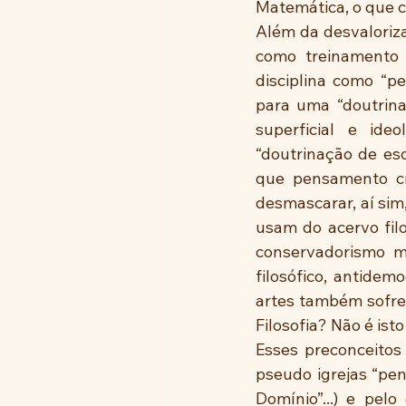
Matemática, o que 
Além da desvaloriza
como treinamento 
disciplina como “p
para uma “doutrina
superficial e ideo
“doutrinação de esq
que pensamento crí
desmascarar, aí sim
usam do acervo fil
conservadorismo mo
filosófico, antidem
artes também sofre
Filosofia? Não é is
Esses preconceitos
pseudo igrejas “pent
Domínio”...) e pelo