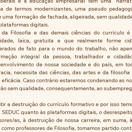
berais e a educação empresarial têm uma “narrativa
ada de termos modernizantes, uma pseudo pedagogia
 uma formação de fachada, aligeirada, sem qualidade.
ataformas digitais.
da Filosofia e das demais ciências do currículo é
dade, laica, gratuita e que realmente forme cidad
arados de fato para o mundo do trabalho, não apen
rmação integral da pessoa, trabalhador e cidadão
esenvolvimento de nossa sociedade e do país, em tod
a, necessita das ciências, das artes e da filosofia
 eficácia. Caso contrário estaremos condenando as no
o sem qualidade, consequentemente, ao subemprego, 
r a destruição do currículo formativo e por isso temos
 SEDUC quanto às plataformas digitais, o desrespeito 
ores/as, à destruição de nossa carreira, em suma, à
 como professores de Filosofia, tomamos partido contra