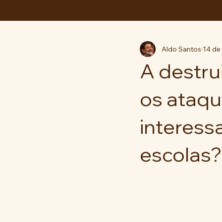
ABC da LUTA
Aldo Santos
14 de
A destru
os ataqu
interessa
escolas?