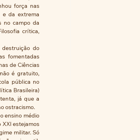
hou força nas 
l e da extrema 
as no campo da 
sofia crítica, 
 destruição do 
tas fomentadas 
as de Ciências 
ão é gratuito, 
la pública no 
ica Brasileira) 
enta, já que a 
ao ostracismo.
do ensino médio 
 XXI estejamos 
me militar. Só 