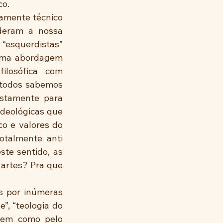
co.
amente técnico 
deram a nossa 
“esquerdistas” 
uma abordagem 
ilosófica com 
 todos sabemos 
ustamente para 
deológicas que 
o e valores do 
talmente anti 
ste sentido, as 
artes? Pra que 
s por inúmeras 
”, “teologia do 
 bem como pelo 