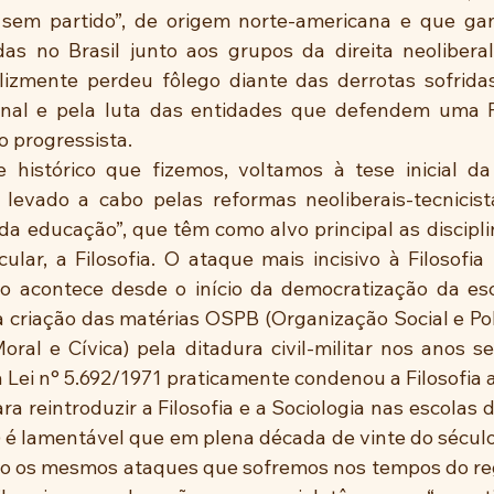
sem partido”, de origem norte-americana e que gan
as no Brasil junto aos grupos da direita neolibera
elizmente perdeu fôlego diante das derrotas sofrid
nal e pela luta das entidades que defendem uma Filo
o progressista.
e histórico que fizemos, voltamos à tese inicial da
o levado a cabo pelas reformas neoliberais-tecnicis
da educação”, que têm como alvo principal as disciplin
lar, a Filosofia. O ataque mais incisivo à Filosofia n
acontece desde o início da democratização da esco
 a criação das matérias OSPB (Organização Social e Polít
al e Cívica) pela ditadura civil-militar nos anos set
a Lei n° 5.692/1971 praticamente condenou a Filosofia 
a reintroduzir a Filosofia e a Sociologia nas escolas 
) é lamentável que em plena década de vinte do século
o os mesmos ataques que sofremos nos tempos do regi