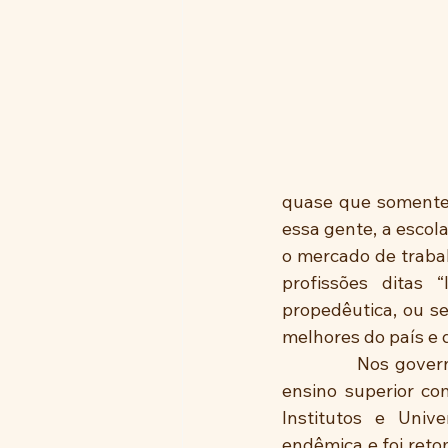
quase que somente 
essa gente, a escol
o mercado de trabal
profissões ditas 
propedêutica, ou se
melhores do país e 
            Nos gov
ensino superior co
Institutos e Unive
endêmica e foi ret