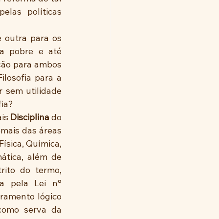
las políticas 
 outra para os 
a pobre e até 
ção para ambos 
losofia para a 
sem utilidade 
fia?
is 
Disciplina 
do 
mais das áreas 
ísica, Química, 
tica, além de 
rito do termo, 
a pela Lei n° 
ramento lógico 
como serva da 