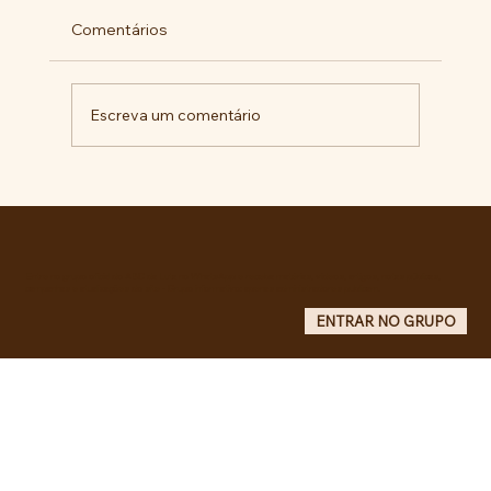
Comentários
Escreva um comentário
Comunidade da Vila São Pedro se
mobiliza por ampliação de vagas
noturnas e reforma de quadra na EE
Maurício de Castro
Entre no grupo oficial do ABC da Luta no WhatsApp e receba matérias, vídeos, artigos, notas públicas,
campanhas e atualizações do site - Grupo informativo: apenas administradores publicam.
ENTRAR NO GRUPO