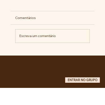
Comentários
Escreva um comentário
RECONHECIMENTO DO GOVERNO
CUBANO...
Entre no grupo oficial do ABC da Luta no WhatsApp e receba matérias, vídeos, artigos, notas públicas,
campanhas e atualizações do site - Grupo informativo: apenas administradores publicam.
ENTRAR NO GRUPO