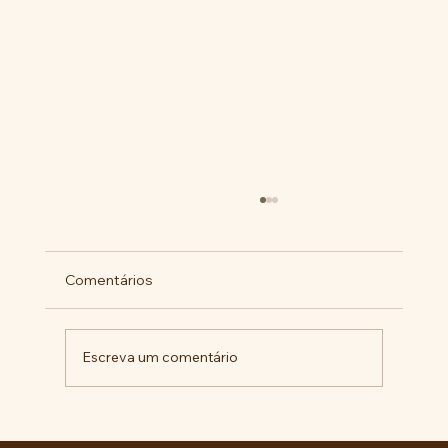
Comentários
Escreva um comentário
Pelo veto integral ao Projeto de Lei nº