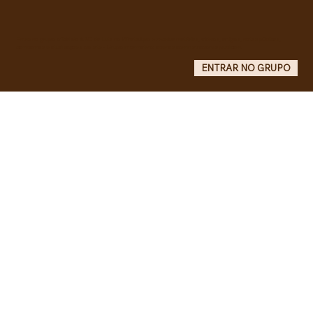
4.088/2023, em defesa da política
curricular da Educação Básica
Entre no grupo oficial do ABC da Luta no WhatsApp e receba matérias, vídeos, artigos, notas públicas,
campanhas e atualizações do site - Grupo informativo: apenas administradores publicam.
ENTRAR NO GRUPO