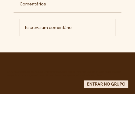
Comentários
Escreva um comentário
Militantes lançam campanha pela
liberdade de Maduro e Cilia Flores e
criam COMITÊ ANTI-IMPERIALISTA DO
GRANDE ABC.
Entre no grupo oficial do ABC da Luta no WhatsApp e receba matérias, vídeos, artigos, notas públicas,
campanhas e atualizações do site - Grupo informativo: apenas administradores publicam.
ENTRAR NO GRUPO