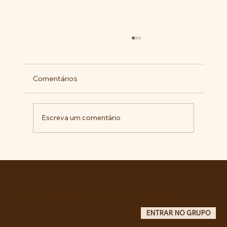
Comentários
Escreva um comentário
RECONHECIMENTO DO GOVERNO
CUBANO...
Entre no grupo oficial do ABC da Luta no WhatsApp e receba matérias, vídeos, artigos, notas públicas,
campanhas e atualizações do site - Grupo informativo: apenas administradores publicam.
ENTRAR NO GRUPO