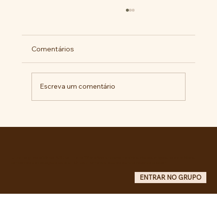
Comentários
Escreva um comentário
BARBÁRIE INSTITUCIONAL NA +
IMPORTANTE CIDADE DA AMÉRICA
LATINA
Entre no grupo oficial do ABC da Luta no WhatsApp e receba matérias, vídeos, artigos, notas públicas,
campanhas e atualizações do site - Grupo informativo: apenas administradores publicam.
ENTRAR NO GRUPO