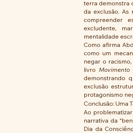
terra demonstra q
da exclusão. As 
compreender ess
excludente, ma
mentalidade escra
Como afirma Abdi
como um mecanis
negar o racismo,
livro 
Movimento 
demonstrando qu
exclusão estrutu
protagonismo neg
Conclusão: Uma T
Ao problematizar 
narrativa da “ben
Dia da Consciên