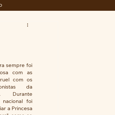
O
ira sempre foi 
osa com as 
ruel com os 
onistas da 
r. Durante 
nacional foi 
r a Princesa 