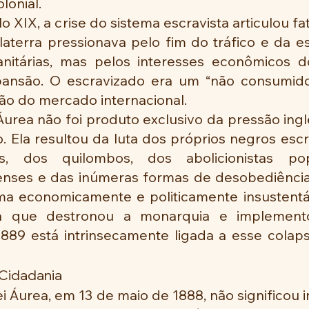
lonial.
 XIX, a crise do sistema escravista articulou fat
laterra pressionava pelo fim do tráfico e da e
itárias, mas pelos interesses econômicos do
pansão. O escravizado era um “não consumido
ão do mercado internacional.
 Áurea não foi produto exclusivo da pressão ing
. Ela resultou da luta dos próprios negros escr
s, dos quilombos, dos abolicionistas pop
enses e das inúmeras formas de desobediência 
ma economicamente e politicamente insustentáv
ca que destronou a monarquia e implement
889 está intrinsecamente ligada a esse colap
Cidadania
i Áurea, em 13 de maio de 1888, não significou in