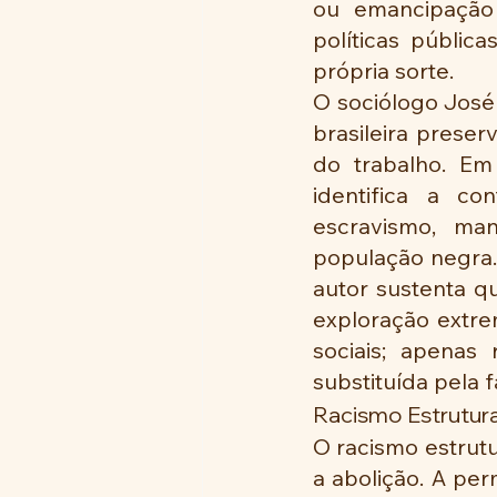
ou emancipação 
políticas públic
própria sorte.
O sociólogo José
brasileira prese
do trabalho. Em 
identifica a c
escravismo, man
população negra
autor sustenta qu
exploração extrem
sociais; apenas 
substituída pela f
Racismo Estrutura
O racismo estrut
a abolição. A pe