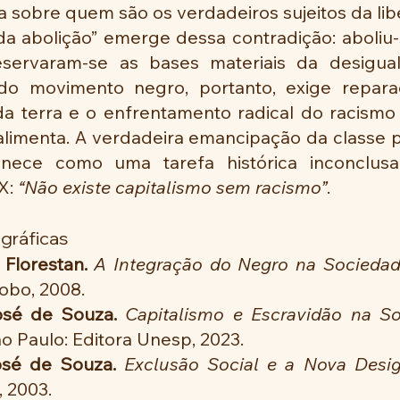
ia sobre quem são os verdadeiros sujeitos da lib
da abolição” emerge dessa contradição: aboliu-s
eservaram-se as bases materiais da desigual
o movimento negro, portanto, exige reparaçã
a terra e o enfrentamento radical do racismo 
 alimenta. A verdadeira emancipação da classe p
anece como uma tarefa histórica inconclusa,
X: 
“Não existe capitalismo sem racismo”
.
ográficas
Florestan.
A Integração do Negro na Sociedad
obo, 2008.
sé de Souza.
Capitalismo e Escravidão na S
ão Paulo: Editora Unesp, 2023.
sé de Souza.
Exclusão Social e a Nova Desi
, 2003.