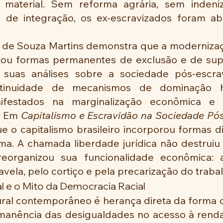
material. Sem reforma agrária, sem indeni
as de integração, os ex-escravizados foram a
 de Souza Martins demonstra que a modernização
rvou formas permanentes de exclusão e de sup
suas análises sobre a sociedade pós-escravi
ontinuidade de mecanismos de dominação 
ifestados na marginalização econômica e ter
. Em 
Capitalismo e Escravidão na Sociedade Pós
e o capitalismo brasileiro incorporou formas d
a. A chamada liberdade jurídica não destruiu a
reorganizou sua funcionalidade econômica: a
avela, pelo cortiço e pela precarização do traba
l e o Mito da Democracia Racial
ural contemporâneo é herança direta da forma 
rmanência das desigualdades no acesso à renda