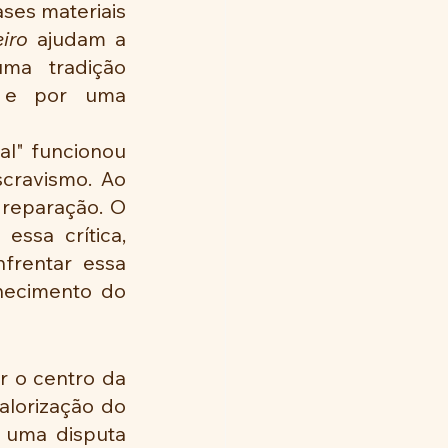
ses materiais 
iro
 ajudam a 
ma tradição 
e e por uma 
l" funcionou 
cravismo. Ao 
reparação. O 
essa crítica, 
rentar essa 
hecimento do 
r o centro da 
alorização do 
uma disputa 