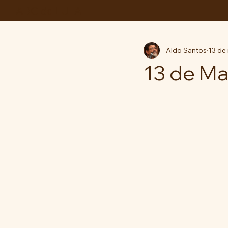
ABC da LUTA
Aldo Santos
13 de 
13 de Ma