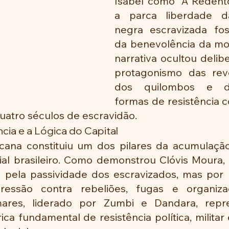
Isabel como “A Redento
a parca liberdade d
negra escravizada fos
da benevolência da mon
narrativa ocultou delib
protagonismo das revo
dos quilombos e da
formas de resistência c
uatro séculos de escravidão.
ncia e a Lógica do Capital
icana constituiu um dos pilares da acumulação 
ial brasileiro. Como demonstrou Clóvis Moura, 
 pela passividade dos escravizados, mas por
essão contra rebeliões, fugas e organiza
ares, liderado por Zumbi e Dandara, repr
ica fundamental de resistência política, militar 