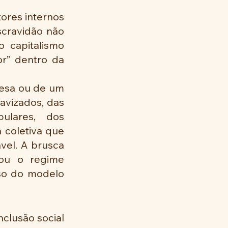
ores internos 
scravidão não 
 capitalismo 
r” dentro da 
lesa ou de um 
avizados, das 
ulares, dos 
coletiva que 
el. A brusca 
ou o regime 
so do modelo 
clusão social 