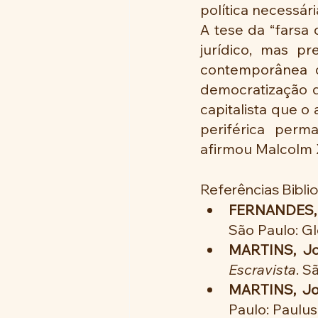
política necessár
A tese da “farsa 
jurídico, mas pr
contemporânea d
democratização d
capitalista que o
periférica perm
afirmou Malcolm 
Referências Bibli
FERNANDES, 
São Paulo: Gl
MARTINS, Jo
Escravista
. S
MARTINS, Jo
Paulo: Paulus