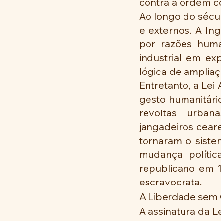
contra a ordem co
Ao longo do século
e externos. A Ing
por razões human
industrial em ex
lógica de ampliaç
Entretanto, a Lei
gesto humanitário
revoltas urbana
jangadeiros cear
tornaram o siste
mudança políti
republicano em 1
escravocrata.
A Liberdade sem 
A assinatura da Le