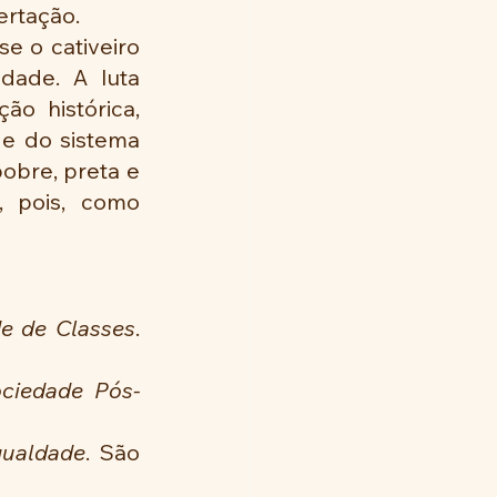
ertação.
e o cativeiro 
dade. A luta 
o histórica, 
e do sistema 
obre, preta e 
 pois, como 
e de Classes
. 
ociedade Pós-
gualdade
. São 