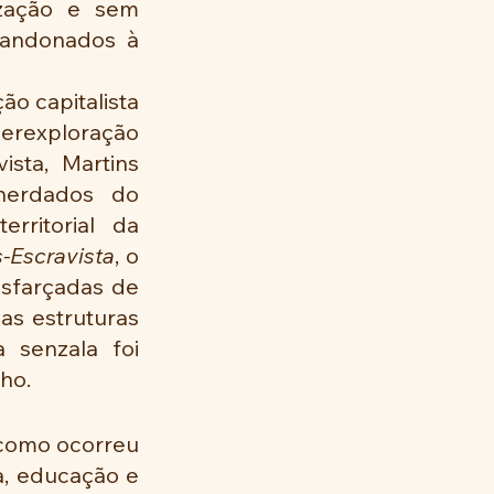
zação e sem 
bandonados à 
 capitalista 
erexploração 
sta, Martins 
herdados do 
ritorial da 
-Escravista
, o 
isfarçadas de 
s estruturas 
 senzala foi 
lho.
como ocorreu 
, educação e 