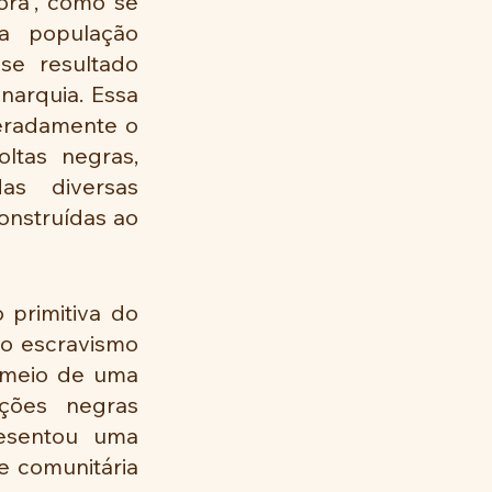
ra”, como se 
a população 
se resultado 
arquia. Essa 
eradamente o 
ltas negras, 
s diversas 
onstruídas ao 
primitiva do 
o escravismo 
 meio de uma 
ções negras 
esentou uma 
e comunitária 