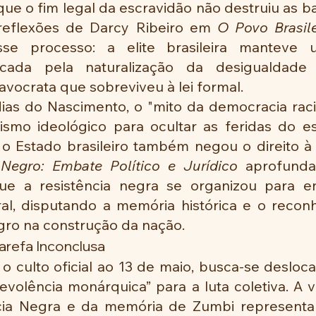
ue o fim legal da escravidão não destruiu as ba
reflexões de Darcy Ribeiro em 
O Povo Brasile
e processo: a elite brasileira manteve u
rcada pela naturalização da desigualdad
vocrata que sobreviveu à lei formal.
as do Nascimento, o "mito da democracia racia
mo ideológico para ocultar as feridas do es
 o Estado brasileiro também negou o direito à 
Negro: Embate Político e Jurídico
 aprofunda 
e a resistência negra se organizou para enf
ral, disputando a memória histórica e o recon
ro na construção da nação.
arefa Inconclusa
o culto oficial ao 13 de maio, busca-se desloca
evolência monárquica” para a luta coletiva. A v
cia Negra e da memória de Zumbi representa 