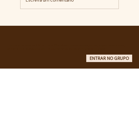
Comunidade da Vila São Pedro se
mobiliza por ampliação de vagas
noturnas e reforma de quadra na EE
Maurício de Castro
Entre no grupo oficial do ABC da Luta no WhatsApp e receba matérias, vídeos, artigos, notas públicas,
campanhas e atualizações do site - Grupo informativo: apenas administradores publicam.
ENTRAR NO GRUPO