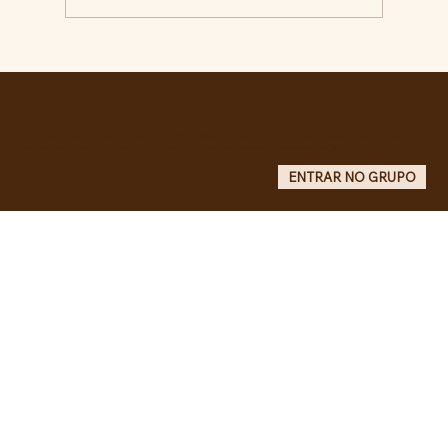
BARBÁRIE INSTITUCIONAL NA +
IMPORTANTE CIDADE DA AMÉRICA
LATINA
Entre no grupo oficial do ABC da Luta no WhatsApp e receba matérias, vídeos, artigos, notas públicas,
campanhas e atualizações do site - Grupo informativo: apenas administradores publicam.
ENTRAR NO GRUPO