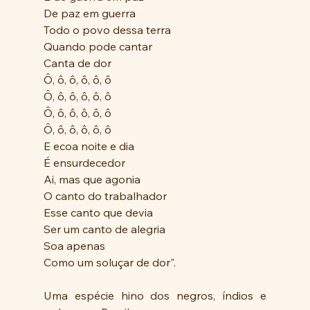
De paz em guerra
Todo o povo dessa terra
Quando pode cantar
Canta de dor
Ô, ô, ô, ô, ô, ô
Ô, ô, ô, ô, ô, ô
Ô, ô, ô, ô, ô, ô
Ô, ô, ô, ô, ô, ô
E ecoa noite e dia
É ensurdecedor
Ai, mas que agonia
O canto do trabalhador
Esse canto que devia
Ser um canto de alegria
Soa apenas
Como um soluçar de dor".
Uma espécie hino dos negros, índios e 