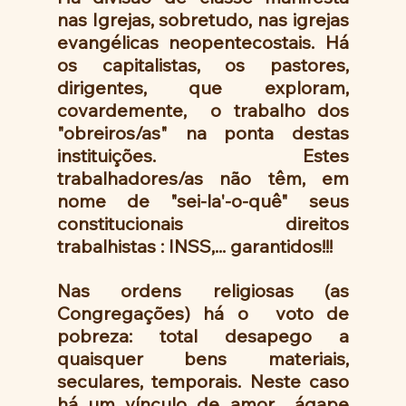
nas Igrejas, sobretudo, nas igrejas 
evangélicas neopentecostais. Há 
os capitalistas, os pastores, 
dirigentes, que exploram, 
covardemente,  o trabalho dos 
"obreiros/as" na ponta destas 
instituições. Estes 
trabalhadores/as não têm, em 
nome de "sei-la'-o-quê" seus 
constitucionais direitos 
trabalhistas : INSS,... garantidos!!!
Nas ordens religiosas (as 
Congregações) há o  voto de  
pobreza: total desapego a 
quaisquer bens materiais, 
seculares, temporais. Neste caso 
há um vínculo de amor  ágape 