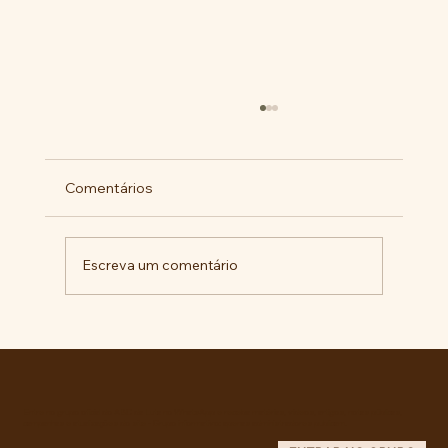
Comentários
Escreva um comentário
RECONHECIMENTO DO GOVERNO
CUBANO...
Entre no grupo oficial do ABC da Luta no WhatsApp e receba matérias, vídeos, artigos, notas públicas,
campanhas e atualizações do site - Grupo informativo: apenas administradores publicam.